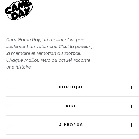
Chez Game Day, un maillot n’est pas
seulement un vêtement. C’est la passion,
la mémoire et l’émotion du football.
Chaque maillot, rétro ou actuel, raconte
une histoire.
BOUTIQUE
Saison 26/27
AIDE
Clubs
Équipes Nationales
Suivre votre commande
Coupe du Monde 2026
À PROPOS
Livraison
Enfant
Retours & Remboursements
Notre histoire