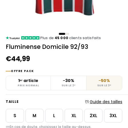
Plus de
45 000
clients satisfaits
Fluminense Domicile 92/93
€44,99
OFFRE PACK
1ᵉʳ article
−30%
−50%
PRIX NORMAL
SUR LE 2ᵉ
SUR LE 3ᵉ
Guide des tailles
TAILLE
S
M
L
XL
2XL
3XL
En cas de doute, choisissez la taille au-dessus.